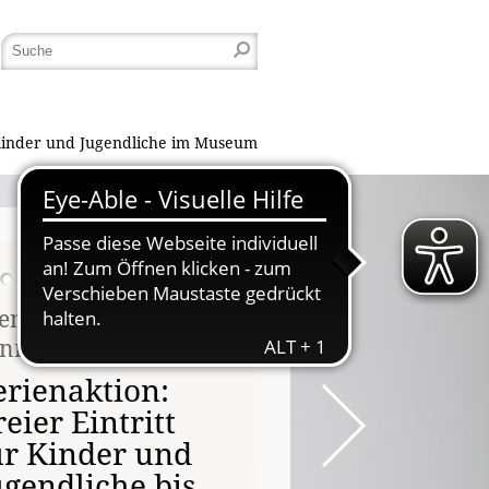
inder und Jugendliche im Museum
enstag, 17.08. -
nntag, 23.08.2026
erienaktion:
reier Eintritt
ür Kinder und
ugendliche bis