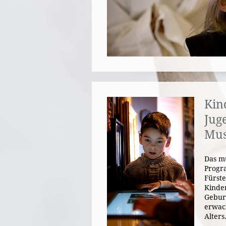
Kin
Jug
Mu
Das m
Progr
Fürste
Kinder
Gebur
erwac
Alters