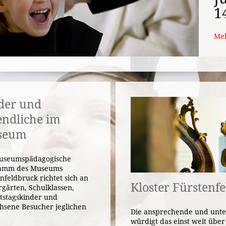
1
Meh
der und
endliche im
seum
useumspädagogische
amm des Museums
nfeldbruck richtet sich an
Kloster Fürstenfe
gärten, Schulklassen,
tstagskinder und
hsene Besucher jeglichen
Die ansprechende und unte
.
würdigt das einst weit übe