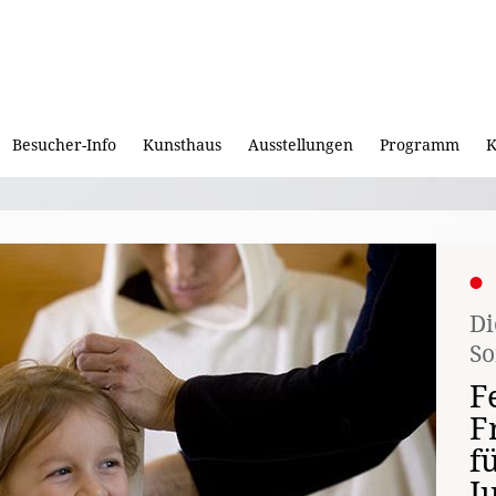
Besucher-Info
Kunsthaus
Ausstellungen
Programm
K
Di
So
F
F
f
J