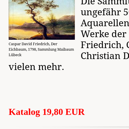
Die Samml
ungefähr 5
Aquarellen
Werke der
Friedrich, 
Caspar David Friedrich, Der
Eichbaum, 1798, Sammlung Maibaum
Christian 
Lübeck
vielen mehr.
Katalog 19,80 EUR