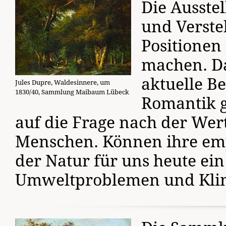
Die Ausste
und Verste
Positionen
machen. Da
aktuelle Be
Jules Dupre, Waldesinnere, um
1830/40, Sammlung Maibaum Lübeck
Romantik g
auf die Frage nach der Wer
Menschen. Können ihre em
der Natur für uns heute ei
Umweltproblemen und Kli