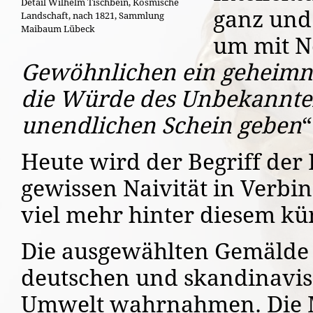
Detail Wilhelm Tischbein, Kosmische
ganz und 
Landschaft, nach 1821, Sammlung
Maibaum Lübeck
um mit No
Gewöhnlichen ein geheimn
die Würde des Unbekannte
unendlichen Schein geben
“
Heute wird der Begriff der
gewissen Naivität in Verbin
viel mehr hinter diesem kü
Die ausgewählten Gemälde 
deutschen und skandinavis
Umwelt wahrnahmen. Die Mi