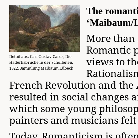
The romanti
‘Maibaum/Lü
More than 
Romantic p
Detail aus: Carl Gustav Carus, Die
views to t
Häderlisbrücke in der Schöllenen,
1822, Sammlung Maibaum Lübeck
Rationalis
French Revolution and the
resulted in social changes 
which some young philosop
painters and musicians fel
Today, Romanticism is often 