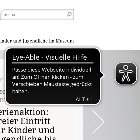
inder und Jugendliche im Museum
enstag, 17.08. -
nntag, 23.08.2026
erienaktion:
reier Eintritt
ür Kinder und
ugendliche bis