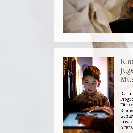
Kin
Jug
Mu
Das m
Progr
Fürste
Kinder
Gebur
erwac
Alters