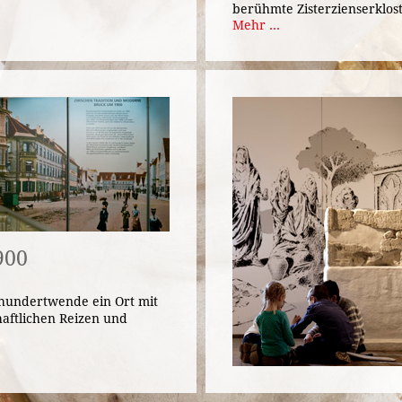
berühmte Zisterzienserklost
Mehr ...
900
hundertwende ein Ort mit
haftlichen Reizen und