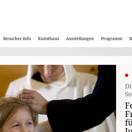
Besucher-Info
Kunsthaus
Ausstellungen
Programm
K
Di
So
F
F
f
J