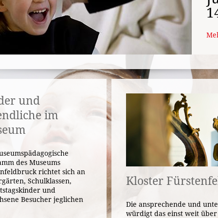
1
Meh
der und
endliche im
seum
useumspädagogische
amm des Museums
nfeldbruck richtet sich an
Kloster Fürstenfe
gärten, Schulklassen,
tstagskinder und
hsene Besucher jeglichen
Die ansprechende und unte
.
würdigt das einst weit übe